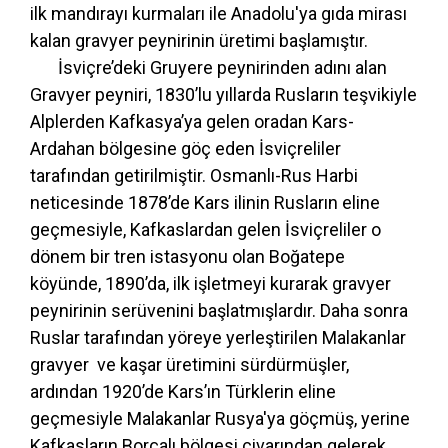
ilk mandırayı kurmaları ile Anadolu'ya gıda mirası
kalan gravyer peynirinin üretimi başlamıştır.
İsviçre’deki Gruyere peynirinden adını alan
Gravyer peyniri, 1830’lu yıllarda Rusların teşvikiyle
Alplerden Kafkasya’ya gelen oradan Kars-
Ardahan bölgesine göç eden İsviçreliler
tarafından getirilmiştir. Osmanlı-Rus Harbi
neticesinde 1878’de Kars ilinin Rusların eline
geçmesiyle, Kafkaslardan gelen İsviçreliler o
dönem bir tren istasyonu olan Boğatepe
köyünde, 1890’da, ilk işletmeyi kurarak gravyer
peynirinin serüvenini başlatmışlardır. Daha sonra
Ruslar tarafından yöreye yerleştirilen Malakanlar
gravyer ve kaşar üretimini sürdürmüşler,
ardından 1920’de Kars’ın Türklerin eline
geçmesiyle Malakanlar Rusya'ya göçmüş, yerine
Kafkasların Borçalı bölgesi civarından gelerek