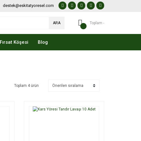
destek@eskitatyoresel.com
ARA
Toplam -
Fırsat Köşesi
Blog
Toplam 4 ürün