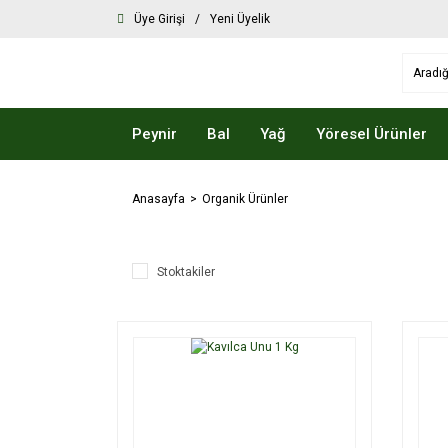
Üye Girişi
/
Yeni Üyelik
Peynir
Bal
Yağ
Yöresel Ürünler
Anasayfa
Organik Ürünler
Stoktakiler