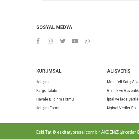
SOSYAL MEDYA
KURUMSAL
ALIŞVERİŞ
İletişim
Mesafeli Satış Sö
Kargo Takibi
Gizlilik ve Güvenlik
Havale Bildirim Formu
İptal ve İade Şartla
İletişim Formu
Kişisel Veriler Poli
Eski Tat © eskitatyoresel.com bir AKDENİZ Şirketler Grup