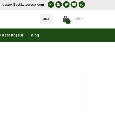
destek@eskitatyoresel.com
ARA
Toplam -
Fırsat Köşesi
Blog