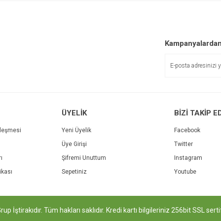
Kampanyalardan
ÜYELİK
BİZİ TAKİP E
zleşmesi
Yeni Üyelik
Facebook
Üye Girişi
Twitter
rı
Şifremi Unuttum
Instagram
tikası
Sepetiniz
Youtube
 İştirakıdır. Tüm hakları saklıdır. Kredi kartı bilgileriniz 256bit SSL sert