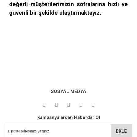
değerli müşterilerimizin sofralarına hızlı ve
güvenli bir şekilde ulaştırmaktayız.
Bu ürünün fiyat bilgisi, resim, ürün açıklamalarında ve diğer
konularda yetersiz gördüğünüz noktaları öneri formunu
kullanarak tarafımıza iletebilirsiniz.
SOSYAL MEDYA
Görüş ve önerileriniz için teşekkür ederiz.
Adı da tadı gibi eski ve güzel
Çocukluğumda yediğim organik tulum peynirlerinin tadını aldım
Ürün resmi kalitesiz, bozuk veya görüntülenemiyor.
resmen. Sipariş veren herkese afiyet olsun. Tek sorun ürünün
Kampanyalardan Haberdar Ol
Ürün açıklamasında eksik bilgiler bulunuyor.
soğuk zincirle gelmemesiydi fakat güzel kutulandığı için herhangi
bir sorunla karşılaşmadım.
Ürün bilgilerinde hatalar bulunuyor.
EKLE
Ürün fiyatı diğer sitelerden daha pahalı.
Oğuzhan Harman | 07/05/2024