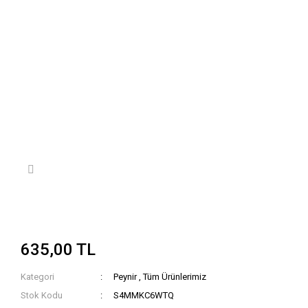
635,00 TL
Kategori
Peynir
,
Tüm Ürünlerimiz
Stok Kodu
S4MMKC6WTQ