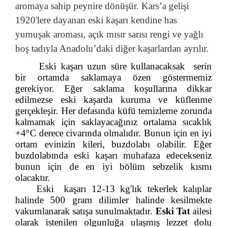
aromaya sahip peynire dönüşür. Kars’a gelişi
1920'lere dayanan eski kaşarı kendine has
yumuşak aroması, açık mısır sarısı rengi ve yağlı
hoş tadıyla Anadolu’daki diğer kaşarlardan ayrılır.
Eski kaşarı uzun süre kullanacaksak serin
bir ortamda saklamaya özen göstermemiz
gerekiyor. Eğer saklama koşullarına dikkar
edilmezse eski kaşarda kuruma ve küflenme
gerçekleşir. Her defasında küfü temizleme zorunda
kalmamak için saklayacağınız ortalama sıcaklık
+4°C derece civarında olmalıdır. Bunun için en iyi
ortam evinizin kileri, buzdolabı olabilir. Eğer
buzdolabında eski kaşarı muhafaza edecekseniz
bunun için de en iyi bölüm sebzelik kısmı
olacaktır
.
E
ski kaşarı 12-13 kg'lık tekerlek kalıplar
halinde 500 gram dilimler halinde kesilmekte
vakumlanarak satışa sunulmaktadır.
Eski Tat
ailesi
olarak istenilen olgunluğa ulaşmış lezzet dolu