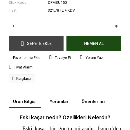
Stok Kodu
DFMSU150
Fiyat
321,78 TL + KDV
SEPETE EKLE
HEMEN AL
Tavsiye Et
Yorum Yaz
Fiyat Alarmı
Karşılaştır
Ürün Bilgisi
Yorumlar
Önerileriniz
Eski kaşar nedir? Özellikleri Nelerdir?
Eski kaşar, bir göçün mirasıdır. İsviçre'den