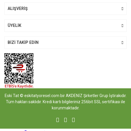
ALIŞVERİŞ
Yılmaz Eylem Muyan
Gönder
ÜYELİK
Nefis bir ürün teşekkürler hizmet için
Yılmaz Eylem Muyan | 06/07/2021
BİZİ TAKİP EDİN
Yorum Yaz
Eski Tat © eskitatyoresel.com bir AKDENİZ Şirketler Grup İştirakıdır.
Tüm hakları saklıdır. Kredi kartı bilgileriniz 256bit SSL sertifikası ile
korunmaktadır.