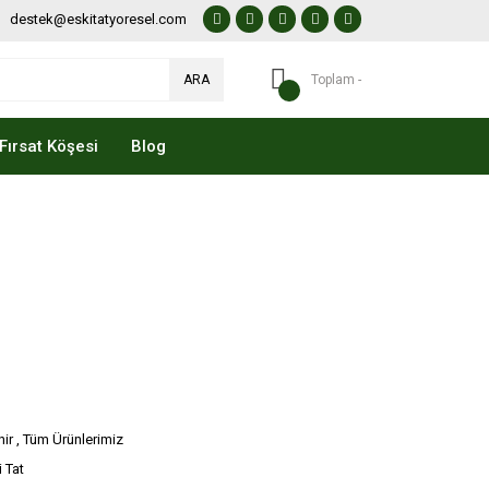
destek@eskitatyoresel.com
ARA
Toplam -
Fırsat Köşesi
Blog
nir
,
Tüm Ürünlerimiz
 Tat