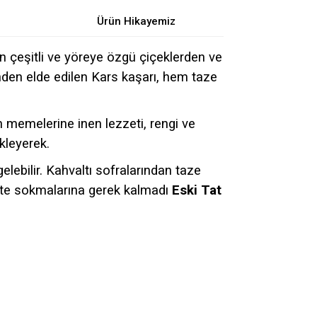
Ürün Hikayemiz
an çeşitli ve yöreye özgü çiçeklerden ve
ünden elde edilen Kars kaşarı, hem taze
 memelerine inen lezzeti, rengi ve
kleyerek.
lebilir. Kahvaltı sofralarından taze
ete sokmalarına gerek kalmadı
Eski Tat
za iletebilirsiniz.