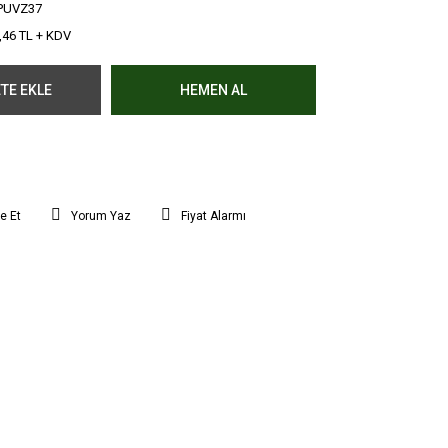
PUVZ37
,46 TL + KDV
TE EKLE
HEMEN AL
e Et
Yorum Yaz
Fiyat Alarmı