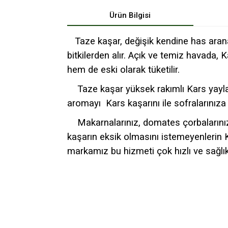
Ürün Bilgisi
Taze kaşar, değişik kendine has aranan 
bitkilerden alır. Açık ve temiz havada,
hem de eski olarak tüketilir.
Taze kaşar yüksek rakımlı Kars yaylala
aromayı Kars kaşarını ile sofralarınıza
Makarnalarınız, domates çorbalarınız ve
kaşarın eksik olmasını istemeyenlerin 
markamız bu hizmeti çok hızlı ve sağlıkl
Bu ürünün fiyat bilgisi, resim, ürün açıklamalarında v