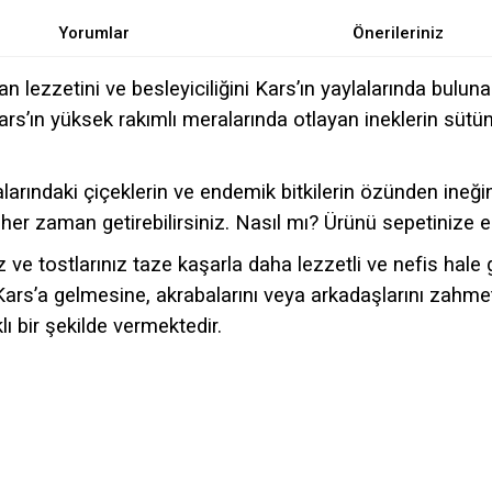
Yorumlar
Önerileriniz
lezzetini ve besleyiciliğini Kars’ın yaylalarında bulun
 Kars’ın yüksek rakımlı meralarında otlayan ineklerin süt
rındaki çiçeklerin ve endemik bitkilerin özünden ineğin
 her zaman getirebilirsiniz. Nasıl mı? Ürünü sepetinize e
 tostlarınız taze kaşarla daha lezzetli ve nefis hale ge
Kars’a gelmesine, akrabalarını veya arkadaşlarını zahm
ı bir şekilde vermektedir.
e diğer konularda yetersiz gördüğünüz noktaları öneri formunu kullanarak tarafımı